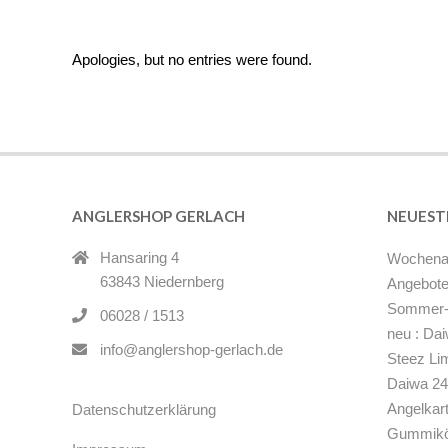
NOTHING FOUND
Apologies, but no entries were found.
ANGLERSHOP GERLACH
NEUEST
Hansaring 4
Wochenan
63843 Niedernberg
Angebote
Sommer-
06028 / 1513
neu : Da
info@anglershop-gerlach.de
Steez Li
Daiwa 24
Angelkar
Datenschutzerklärung
Gummikön