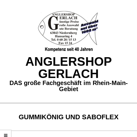
Skip
to
content
ANGLERSHOP
GERLACH
DAS große Fachgeschäft im Rhein-Main-
Gebiet
Secondary
Navigation
GUMMIKÖNIG UND SABOFLEX
Menu