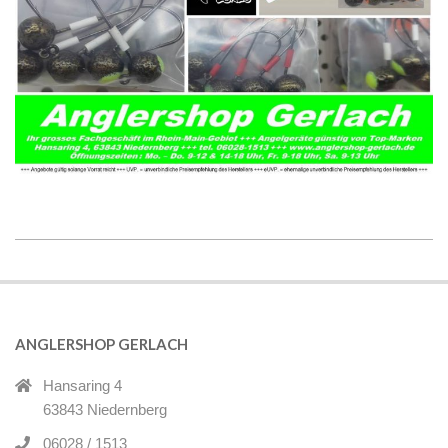
2021-
11-
19
ANGLERSHOP GERLACH
Hansaring 4
63843 Niedernberg
06028 / 1513